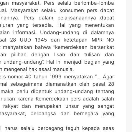
an masyarakat. Pers selalu berlomba-lomba
tual. Masyarakat selaku konsumen pers dapat
ginannya. Pers dalam pelaksanaannya dapat
luran yang tersedia. Hal yang menentukan
aian informasi. Undang-undang di dalamnya
asal 28 UUD 1945 dan ketetapan MPR NO
ut menyatakan bahwa “kemerdekaan berserikat
an pilihan dengan lisan dan tulisan dan
 undang-undang”. Hal Ini menjadi bagian yang
ain mengenai hak asasi manusia.
ers nomor 40 tahun 1999 menyatakan “… Agar
imal sebagaimana diamanatkan oleh pasal 28
maka perlu dibentuk undang-undang tentang
perlukan karena Kemerdekaan pers adalah salah
n rakyat dan merupakan unsur yang sangat
asyarakat, berbangsa dan bernegara yang
si harus selalu berpegang teguh kepada asas