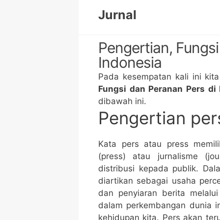
Skip
Jurnal
to
content
Pengertian, Fungsi
Indonesia
Pada kesempatan kali ini kit
Fungsi dan Peranan Pers di 
dibawah ini.
Pengertian per
Kata pers atau press memil
(press) atau jurnalisme (j
distribusi kepada publik. Da
diartikan sebagai usaha per
dan penyiaran berita melalui 
dalam perkembangan dunia i
kehidupan kita. Pers akan te