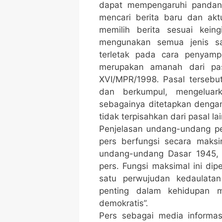
dapat mempengaruhi pandang
mencari berita baru dan ak
memilih berita sesuai kein
mengunakan semua jenis sa
terletak pada cara penyamp
merupakan amanah dari p
XVI/MPR/1998. Pasal terseb
dan berkumpul, mengeluark
sebagainya ditetapkan dengan
tidak terpisahkan dari pasal l
Penjelasan undang-undang p
pers berfungsi secara maks
undang-undang Dasar 1945, 
pers. Fungsi maksimal ini di
satu perwujudan kedaulata
penting dalam kehidupan m
demokratis”.
Pers sebagai media informa