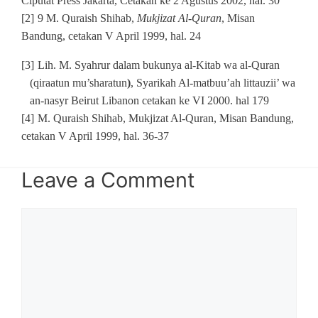
Ciputat Press Jakarta, Cetakan ke 2 Agustus 2002, hal. 30
[2]
9
M. Quraish Shihab,
Mukjizat Al-Quran
, Misan
Bandung, cetakan V April 1999, hal. 24
[3]
Lih. M. Syahrur dalam bukunya al-Kitab wa al-Quran
(qiraatun mu’sharatun
)
, Syarikah Al-matbuu’ah littauzii’ wa
an-nasyr Beirut Libanon cetakan ke VI 2000. hal 179
[4]
M. Quraish Shihab, Mukjizat Al-Quran, Misan Bandung,
cetakan V April 1999, hal. 36-37
Leave a Comment
Comment