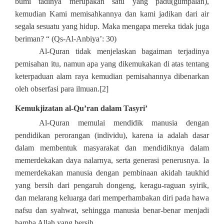
bumi tadinya merupakan satu yang padu(gumpalan),
kemudian Kami memisahkannya dan kami jadikan dari air
segala sesuatu yang hidup. Maka mengapa mereka tidak juga
beriman? “ (Qs-Al-Anbiya’: 30)
Al-Quran tidak menjelaskan bagaiman terjadinya
pemisahan itu, namun apa yang dikemukakan di atas tentang
keterpaduan alam raya kemudian pemisahannya dibenarkan
oleh obserfasi para ilmuan.
[2]
Kemukjizatan al-Qu’ran dalam Tasyri’
Al-Quran memulai mendidik manusia dengan
pendidikan perorangan (individu), karena ia adalah dasar
dalam membentuk masyarakat dan mendidiknya dalam
memerdekakan daya nalarnya, serta generasi penerusnya. Ia
memerdekakan manusia dengan pembinaan akidah taukhid
yang bersih dari pengaruh dongeng, keragu-raguan syirik,
dan melarang keluarga dari memperhambakan diri pada hawa
nafsu dan syahwat, sehingga manusia benar-benar menjadi
hamba Allah yang bersih.