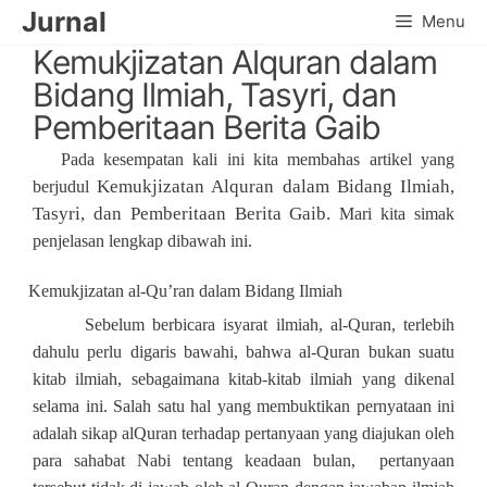
Skip
Jurnal
Menu
to
Kemukjizatan Alquran dalam
content
Bidang Ilmiah, Tasyri, dan
Pemberitaan Berita Gaib
Pada kesempatan kali ini kita membahas artikel yang
Kemukjizatan Alquran dalam Bidang Ilmiah,
berjudul
Tasyri, dan Pemberitaan Berita Gaib.
Mari kita simak
penjelasan lengkap dibawah ini.
Kemukjizatan al-Qu’ran dalam Bidang Ilmiah
Sebelum berbicara isyarat ilmiah, al-Quran, terlebih
dahulu perlu digaris bawahi, bahwa al-Quran bukan suatu
kitab ilmiah, sebagaimana kitab-kitab ilmiah yang dikenal
selama ini. Salah satu hal yang membuktikan pernyataan ini
adalah sikap alQuran terhadap pertanyaan yang diajukan oleh
para sahabat Nabi tentang keadaan bulan, pertanyaan