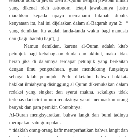
tersebut tidak di jawab oleh al-Quran dengan jawaban ilmiah
yang dikenal oleh astronom, tetapi jawabannya justru
diarahkan kepada upaya memahami hikmah dibalik
kenyataan itu, hal ini dijelaskan dalam al-Baqarah ayat 2: “
yang demikian itu adalah tanda-tanda waktu bagi manusia
dan (bagi ibadah) haji”
[1]
Namun demikian, karena al-Quran adalah kitab
petunjuk bagi kebahagiaan dunia dan akhirat, maka tidak
heran jika di dalamnya terdapat petunjuk yang berkaitan
dengan ilmu pengetahuan, guna mendukung fungsinya
sebagai kitab petunjuk. Perlu diketahui bahwa hakikat-
hakikat ilmiahyang disinggung al-Quran dikemukakan dalam
redaksi yang singkat dan syarat makna, sekaligus tidak
terlepas dari cirri umum redaksinya yakni memuaskan orang
banyak dan para pemikir. Contohnya:
Al-Quran mengisyaratkan bahwa langit dan bumi tadinya
merupakan satu gumpalan:
“ tidaklah orang-orang kafir memperhatikan bahwa langit dan