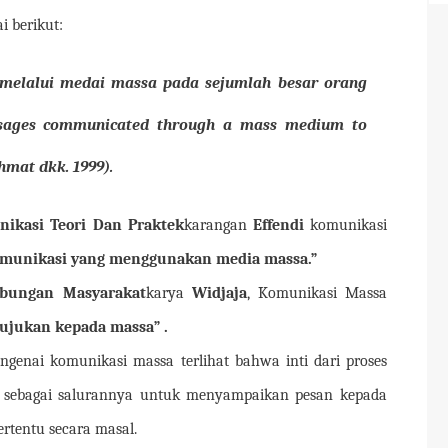
i berikut:
melalui medai massa pada sejumlah besar orang
sages communicated through a mass medium to
hmat dkk. 1999).
ikasi Teori Dan Praktek
karangan
Effendi
komunikasi
munikasi yang menggunakan media massa.”
bungan Masyarakat
karya
Widjaja
, Komunikasi Massa
tujukan kepada massa”
.
engenai komunikasi massa terlihat bahwa inti dari proses
a sebagai salurannya untuk menyampaikan pesan kepada
rtentu secara masal.