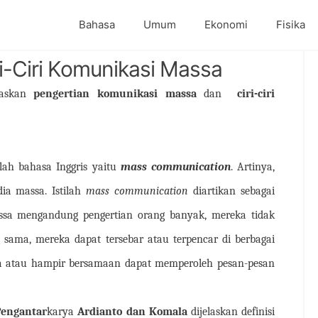
Bahasa
Umum
Ekonomi
Fisika
i-Ciri Komunikasi Massa
elaskan
pengertian komunikasi massa
dan
ciri-ciri
ilah bahasa Inggris yaitu
mass communication
. Artinya,
a massa. Istilah
mass communication
diartikan sebagai
ssa mengandung pengertian orang banyak, mereka tidak
g sama, mereka dapat tersebar atau terpencar di berbagai
a atau hampir bersamaan dapat memperoleh pesan-pesan
Pengantar
karya
Ardianto dan Komala
dijelaskan definisi