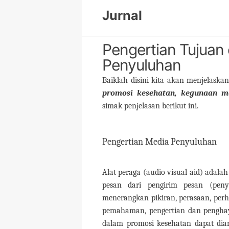
Skip
Jurnal
to
content
Pengertian Tujua
Penyuluhan
Baiklah disini kita akan menjelaska
promosi kesehatan, kegunaan med
simak penjelasan berikut ini.
Pengertian Media Penyuluhan
Alat peraga (audio visual aid) adal
pesan dari pengirim pesan (peny
menerangkan pikiran, perasaan, perh
pemahaman, pengertian dan penghay
dalam promosi kesehatan dapat dia