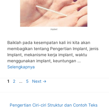
Baiklah pada kesempatan kali ini kita akan
membagikan tentang Pengertian Implant, jenis
Implant, mekanisme kerja implant, waktu
menggunakan implant, keuntungan …
Selengkapnya
Page
Page
Page
1
2
…
5
Next
→
Pengertian Ciri-ciri Struktur dan Contoh Teks